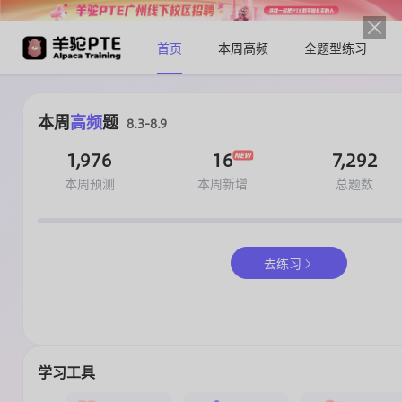
首页
本周高频
全题型练习
本周
高频
题
8.3-8.9
1,976
16
7,292
本周预测
本周新增
总题数
去练习
学习工具